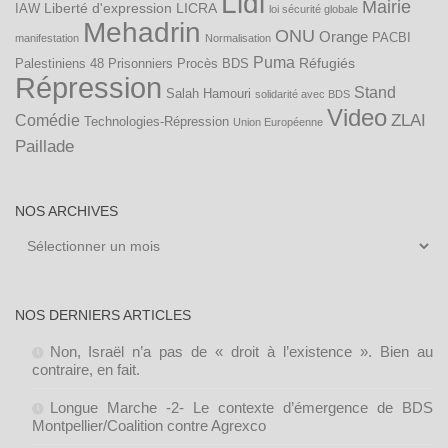
Lidl
Mairie
Liberté d'expression
LICRA
IAW
loi sécurité globale
Mehadrin
ONU
Orange
PACBI
manifestation
Normalisation
Puma
Réfugiés
Palestiniens 48
Prisonniers
Procès BDS
Répression
Stand
Salah Hamouri
solidarité avec BDS
Video
ZLAI
Comédie
Technologies-Répression
Union Européenne
Paillade
NOS ARCHIVES
Nos
archives
NOS DERNIERS ARTICLES
Non, Israël n’a pas de « droit à l’existence ». Bien au
contraire, en fait.
Longue Marche -2- Le contexte d’émergence de BDS
Montpellier/Coalition contre Agrexco