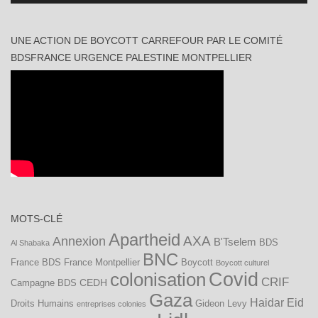
UNE ACTION DE BOYCOTT CARREFOUR PAR LE COMITÉ
BDSFRANCE URGENCE PALESTINE MONTPELLIER
MOTS-CLÉ
Apartheid
AXA
Annexion
B'Tselem
BDS
Al Shabaka
BNC
France
BDS France Montpellier
Boycott
Boycott culturel
Covid
colonisation
CRIF
CEDH
Campagne BDS
Gaza
Haidar Eid
Droits Humains
Gideon Levy
entreprises colonies