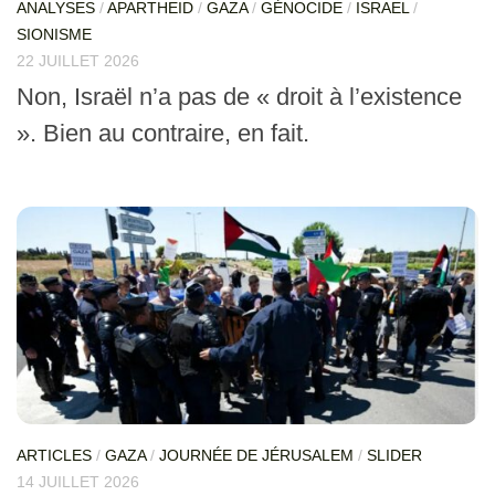
ANALYSES
/
APARTHEID
/
GAZA
/
GÉNOCIDE
/
ISRAEL
/
SIONISME
22 JUILLET 2026
Non, Israël n’a pas de « droit à l’existence
». Bien au contraire, en fait.
ARTICLES
/
GAZA
/
JOURNÉE DE JÉRUSALEM
/
SLIDER
14 JUILLET 2026