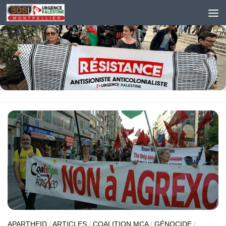
Skip to content
APARTHEID
/
ARTICLES
/
COALITION MCA
/
GÉNOCIDE
/