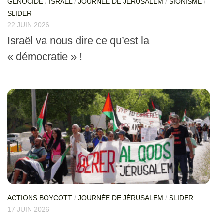
GÉNOCIDE
/
ISRAEL
/
JOURNÉE DE JÉRUSALEM
/
SIONISME
/
SLIDER
22 JUIN 2026
Israël va nous dire ce qu’est la
« démocratie » !
ACTIONS BOYCOTT
/
JOURNÉE DE JÉRUSALEM
/
SLIDER
17 JUIN 2026