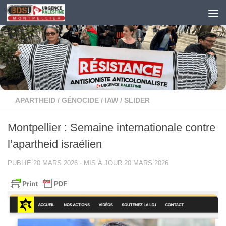
Skip to content
APARTHEID
/
GÉNOCIDE
/
IAW
/
SLIDER
Montpellier : Semaine internationale contre
l’apartheid israélien
PUBLIÉ
20 MARS 2026
· MIS À JOUR
20 MARS 2026