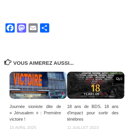
Facebook
Mastodon
Email
Partager
VOUS AIMEREZ AUSSI...
0
Journée sioniste dite de
18 ans de BDS. 18 ans
« Jérusalem » : Première
d’impact pour sortir des
victoire !
ténèbres
10 AVRIL 2025
11 JUILLET 2023