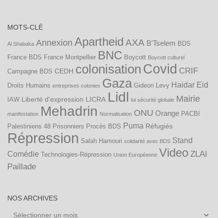
MOTS-CLÉ
Apartheid
AXA
Annexion
B'Tselem
BDS
Al Shabaka
BNC
France
BDS France Montpellier
Boycott
Boycott culturel
Covid
colonisation
CRIF
CEDH
Campagne BDS
Gaza
Haidar Eid
Droits Humains
Gideon Levy
entreprises colonies
Lidl
Mairie
Liberté d'expression
LICRA
IAW
loi sécurité globale
Mehadrin
ONU
Orange
PACBI
manifestation
Normalisation
Puma
Réfugiés
Palestiniens 48
Prisonniers
Procès BDS
Répression
Stand
Salah Hamouri
solidarité avec BDS
Video
ZLAI
Comédie
Technologies-Répression
Union Européenne
Paillade
NOS ARCHIVES
Nos