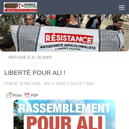
Skip to content
RÉFUGIÉ.E.S
/
SLIDER
LIBERTÉ POUR ALI !
PUBLIÉ
29 MAI 2026
· MIS À JOUR
2 JUILLET 2026