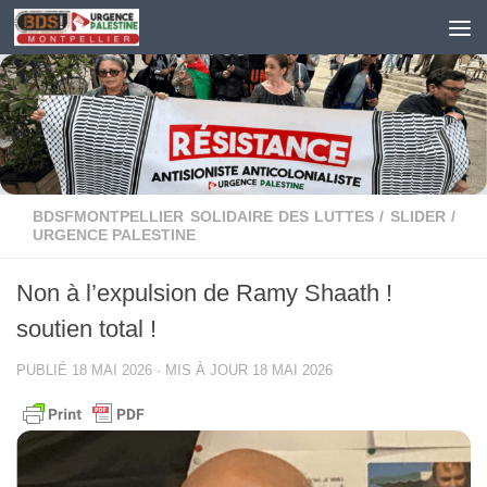
Skip to content
BDSFMONTPELLIER SOLIDAIRE DES LUTTES
/
SLIDER
/
URGENCE PALESTINE
Non à l’expulsion de Ramy Shaath !
soutien total !
PUBLIÉ
18 MAI 2026
· MIS À JOUR
18 MAI 2026