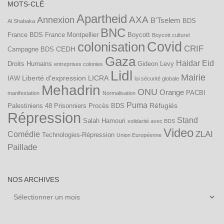
MOTS-CLÉ
Apartheid
AXA
Annexion
B'Tselem
BDS
Al Shabaka
BNC
France
BDS France Montpellier
Boycott
Boycott culturel
Covid
colonisation
CRIF
CEDH
Campagne BDS
Gaza
Haidar Eid
Droits Humains
Gideon Levy
entreprises colonies
Lidl
Mairie
Liberté d'expression
LICRA
IAW
loi sécurité globale
Mehadrin
ONU
Orange
PACBI
manifestation
Normalisation
Puma
Réfugiés
Palestiniens 48
Prisonniers
Procès BDS
Répression
Stand
Salah Hamouri
solidarité avec BDS
Video
ZLAI
Comédie
Technologies-Répression
Union Européenne
Paillade
NOS ARCHIVES
Nos
archives