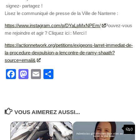
signez- partagez !
Lisez le communiqué de presse de la Ville de Nanterre :
https://www.instagram.com/p/DYaLpMxNPEm/
Pouvez-vous
me rejoindre et agir ? Cliquez ici : Merci !
https://actionnetwork.org/petitions/exigeons-larret-immediat-de-
la-procedure-dexpulsion-a-lencontre-de-ramy-shaath?
source=email&
Facebook
Mastodon
Email
Partager
VOUS AIMEREZ AUSSI...
0