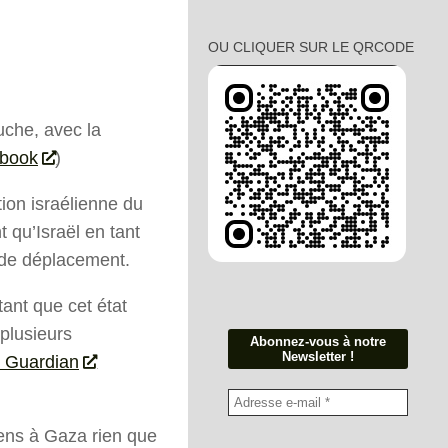
OU CLIQUER SUR LE QRCODE
uche, avec la
ebook
)
ion israélienne du
 qu’Israël en tant
t de déplacement.
tant que cet état
 plusieurs
e Guardian
iens à Gaza rien que