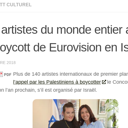
TT CULTUREL
artistes du monde entier 
oycott de Eurovision en Is
RE 2018
Plus de 140 artistes internationaux de premier pla
l’appel par les Palestiniens à boycotter
le Conco
on l’an prochain, s’il est organisé par Israël.