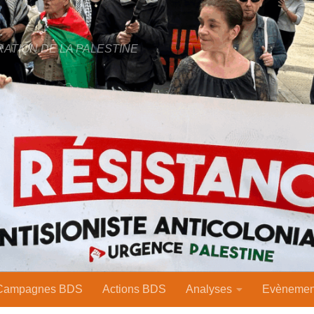
RATION DE LA PALESTINE
Campagnes BDS
Actions BDS
Analyses
Evènemen