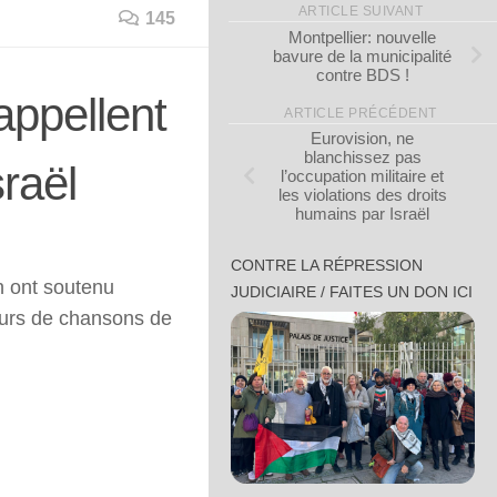
ARTICLE SUIVANT
145
Montpellier: nouvelle
bavure de la municipalité
contre BDS !
appellent
ARTICLE PRÉCÉDENT
Eurovision, ne
blanchissez pas
raël
l’occupation militaire et
les violations des droits
humains par Israël
CONTRE LA RÉPRESSION
n ont soutenu
JUDICIAIRE / FAITES UN DON ICI
urs de chansons de