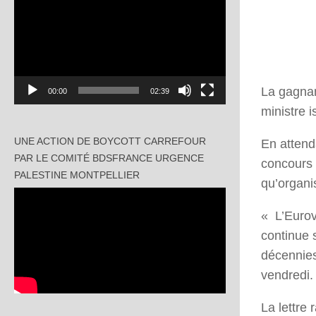
vidéo
La gagnan
00:00
02:39
ministre 
UNE ACTION DE BOYCOTT CARREFOUR
En attend
PAR LE COMITÉ BDSFRANCE URGENCE
concours 
PALESTINE MONTPELLIER
qu’organi
« L’Eurovi
continue 
décennies
vendredi.
La lettre