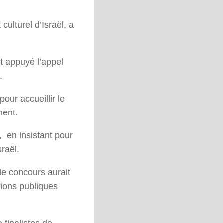
ulturel d’Israël, a
t appuyé l’appel
.
our accueillir le
ment.
, en insistant pour
sraël.
le concours aurait
tions publiques
 finalistes de