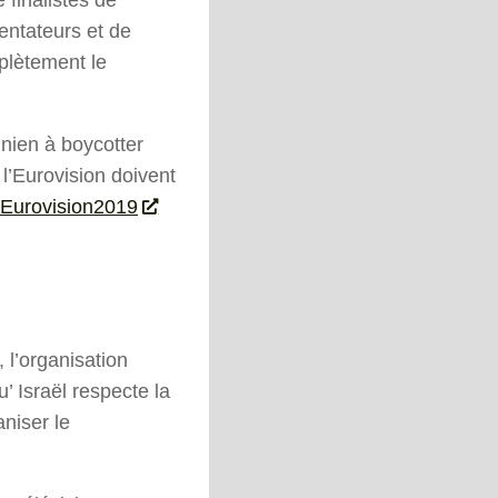
entateurs et de
plètement le
nien à boycotter
 l’Eurovision doivent
tEurovision2019
 l’organisation
’ Israël respecte la
niser le