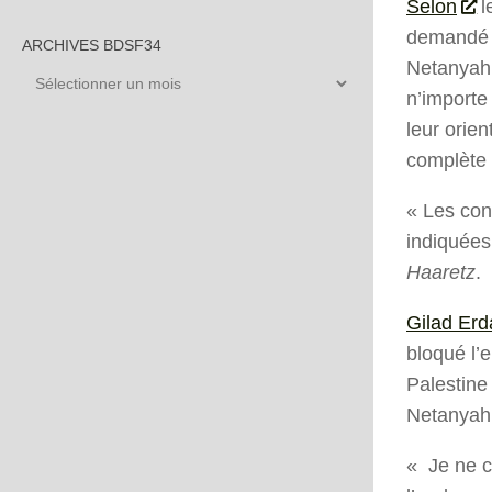
Selon
l
demandé d
ARCHIVES BDSF34
Netanyahu
Archives
n’importe
BDSF34
leur orien
complète l
« Les con
indiquées
Haaretz
.
Gilad Erd
bloqué l’e
Palestine
Netanyahu
« Je ne c