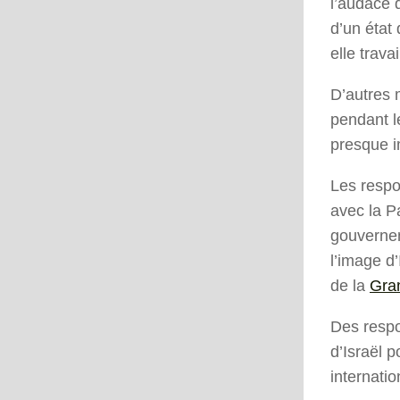
l’audace d
d’un état
elle trava
D’autres m
pendant le
presque i
Les respo
avec la P
gouvern
l’image d
de la
Gra
Des respo
d’Israël 
internatio