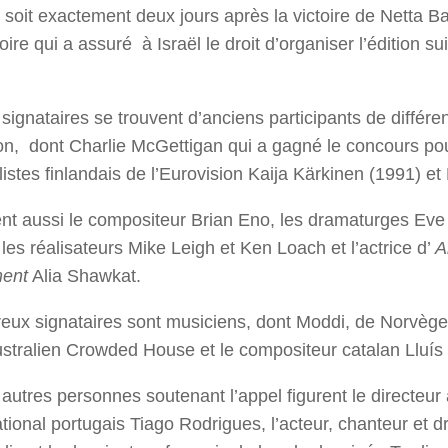
 soit exactement deux jours après la victoire de Netta Ba
oire qui a assuré à Israël le droit d’organiser l’édition s
 signataires se trouvent d’anciens participants de différe
ion, dont Charlie McGettigan qui a gagné le concours pou
alistes finlandais de l’Eurovision Kaija Kärkinen (1991) et
ent aussi le compositeur Brian Eno, les dramaturges Eve 
 les réalisateurs Mike Leigh et Ken Loach et l’actrice d’
A
ent
Alia Shawkat.
ux signataires sont musiciens, dont Moddi, de Norvèg
stralien Crowded House et le compositeur catalan Lluís 
autres personnes soutenant l’appel figurent le directeur 
tional portugais Tiago Rodrigues, l’acteur, chanteur et d