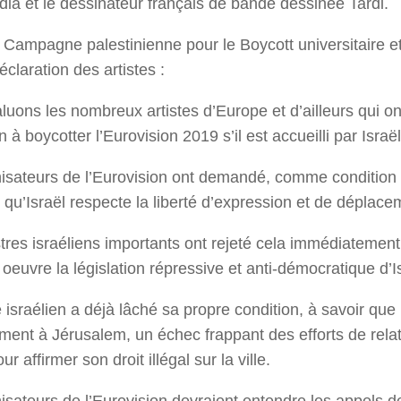
ia et le dessinateur français de bande dessinée Tardi.
 Campagne palestinienne pour le Boycott universitaire et c
éclaration des artistes :
luons les nombreux artistes d’Europe et d’ailleurs qui on
n à boycotter l’Eurovision 2019 s’il est accueilli par Israël
isateurs de l’Eurovision ont demandé, comme condition p
 qu’Israël respecte la liberté d’expression et de déplace
tres israéliens importants ont rejeté cela immédiatement
oeuvre la législation répressive et anti-démocratique d’I
 israélien a déjà lâché sa propre condition, à savoir que 
ement à Jérusalem, un échec frappant des efforts de rela
ur affirmer son droit illégal sur la ville.
isateurs de l’Eurovision devraient entendre les appels de