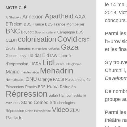
le 14 mai,
MOTS-CLÉ
2018, vict
Apartheid
AXA
Annexion
Al Shabaka
concours.
B'Tselem
BDS France
BDS France Montpellier
BNC
Boycott
Campagne BDS
Boycott culturel
Parmi les
Covid
colonisation
CRIF
CEDH
l’Eurovis
Gaza
Droits Humains
et les fin
entreprises colonies
Haidar Eid
Liberté
Gideon Levy
IAW
Lidl
S’y trouv
d'expression
LICRA
loi sécurité globale
Mehadrin
Churchill,
Mairie
manifestation
Developm
ONU
Orange
PACBI
Palestiniens 48
Normalisation
Puma
Réfugiés
Prisonniers
Procès BDS
De nombre
Répression
Salah Hamouri
solidarité
groupe au
Stand Comédie
Technologies-
avec BDS
Video
ZLAI
Répression
Union Européenne
Parmi les 
Paillade
théâtre na