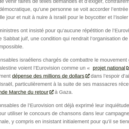
e venir faires de telles demandes et d’exiger, contraireme
 démocratique, qu’une personne se voit accorder l’entrée
ille jour et nuit à nuire à Israël pour le boycotter et l’isol
inistres ont insisté pour qu’aucune répétition de l’Eurovis
 Sabbat juif, une condition qui rendrait l’organisation de
mpossible.
nsables israéliens chargés de combattre le mouvement g
alestine voient l’Eurovision comme un «
projet national
ement
dépense des millions de dollars
dans l’espoir d’a
’Israël, particulièrement à la suite de ses massacres réc
nde Marche du retour
à Gaza.
nsables de l’Eurovision ont déjà exprimé leur inquiétude 
pour utiliser le concours de chansons dans leur campag
nale, y compris en insistant initialement pour qu’il se ti