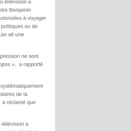
o-télévision a
stre Benjamin
autorisées à voyager
politiques ou de
Kan ait une
xpression ne sont
ropos », a rapporté
 a systématiquement
idaires de la
l, a réclamé que
télévision a