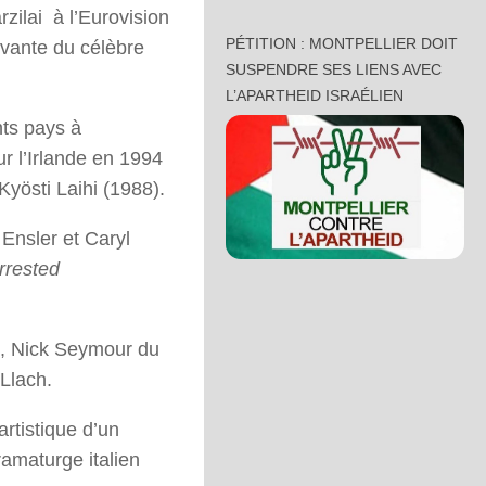
rzilai à l’Eurovision
PÉTITION : MONTPELLIER DOIT
uivante du célèbre
SUSPENDRE SES LIENS AVEC
L’APARTHEID ISRAÉLIEN
nts pays à
r l’Irlande en 1994
 Kyösti Laihi (1988).
Ensler et Caryl
rrested
e, Nick Seymour du
Llach.
artistique d’un
ramaturge italien