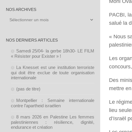
Moni Ovad
NOS ARCHIVES
PACBI, la
Nos
salué la d
archives
« Nous sa
NOS DERNIERS ARTICLES
palestinie
Samedi 25/04- la gerbe 18h30- LE FILM
« Résister pour Exister » !
Les organ
concours,
La Knesset est une institution terroriste
qui doit être exclue de toute organisation
internationale
Des minis
mettre en 
(pas de titre)
Montpellier : Semaine internationale
Le régime
contre l’apartheid israélien
lieu seul
8 mars 2026 en Palestine Les femmes
d’Israël po
palestiniennes : résilience, dignité,
endurance et création
Les organ