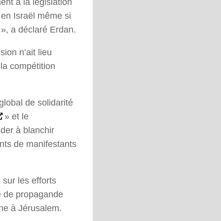
nt à la législation
 en Israël même si
er », a déclaré Erdan.
ion n’ait lieu
 la compétition
lobal de solidarité
» et le
ider à blanchir
ents de manifestants
sur les efforts
ne de propagande
enne à Jérusalem.