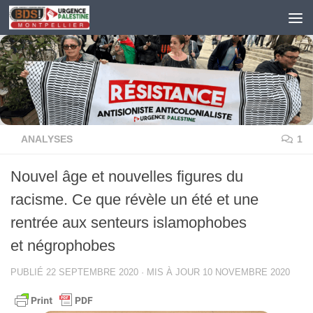
Skip to content
ANALYSES
1
Nouvel âge et nouvelles figures du
racisme. Ce que révèle un été et une
rentrée aux senteurs islamophobes
et négrophobes
PUBLIÉ
22 SEPTEMBRE 2020
· MIS À JOUR
10 NOVEMBRE 2020