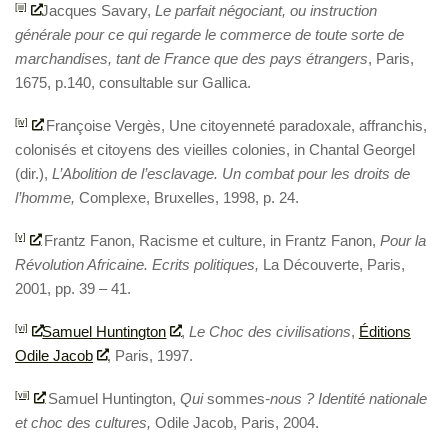
[iii]
Jacques Savary,
Le parfait négociant, ou instruction
générale pour ce qui regarde le commerce de toute sorte de
marchandises, tant de France que des pays étrangers
, Paris,
1675, p.140, consultable sur Gallica.
[iv]
Françoise Vergès, Une citoyenneté paradoxale, affranchis,
colonisés et citoyens des vieilles colonies, in Chantal Georgel
(dir.),
L’Abolition de l’esclavage. Un combat pour les droits de
l’homme,
Complexe, Bruxelles, 1998, p. 24.
[v]
Frantz Fanon, Racisme et culture, in Frantz Fanon,
Pour la
Révolution Africaine. Ecrits politiques,
La Découverte, Paris,
2001, pp. 39 – 41.
[vi]
Samuel Huntington
,
Le Choc des civilisations
,
Éditions
Odile Jacob
, Paris, 1997.
[vii]
Samuel Huntington,
Qui
sommes
-nous ? Identité nationale
et choc des cultures,
Odile Jacob, Paris, 2004.