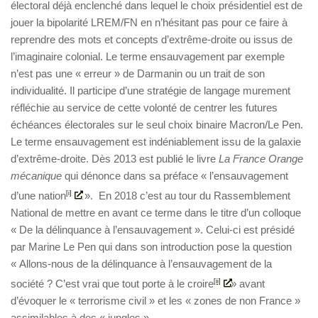
électoral déjà enclenché dans lequel le choix présidentiel est de
jouer la bipolarité LREM/FN en n’hésitant pas pour ce faire à
reprendre des mots et concepts d’extrême-droite ou issus de
l’imaginaire colonial. Le terme ensauvagement par exemple
n’est pas une « erreur » de Darmanin ou un trait de son
individualité. Il participe d’une stratégie de langage murement
réfléchie au service de cette volonté de centrer les futures
échéances électorales sur le seul choix binaire Macron/Le Pen.
Le terme ensauvagement est indéniablement issu de la galaxie
d’extrême-droite. Dès 2013 est publié le livre
La France Orange
mécanique
qui dénonce dans sa préface « l’ensauvagement
d’une nation
[i]
». En 2018 c’est au tour du Rassemblement
National de mettre en avant ce terme dans le titre d’un colloque
« De la délinquance à l’ensauvagement ». Celui-ci est présidé
par Marine Le Pen qui dans son introduction pose la question
« Allons-nous de la délinquance à l’ensauvagement de la
société ? C’est vrai que tout porte à le croire
[ii]
» avant
d’évoquer le « terrorisme civil » et les « zones de non France »
assimilables à des « jungles ».