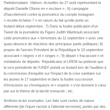
l’hebdomadaire
Valeurs Actuelles
du 27 août représentant la
député Danielle Obono en « esclave » ; 6) campagne
d’harcèlement contre la promotrice du compte Instagram
« recette échelon 7 » en raison du fait qu’elle porte un
foulard début septembre; 7) Dans la foulée publication d’un
Tweet de la journaliste du Figaro Judith Waintraub associant
cette promotrice aux « terroristes du 11 septembre » avec une
quasi absence de réactions des principaux partis politiques; 8)
propos de l’ancien Président de la République le 10 septembre
associant « nègres » et « singes » ; 9) départ « fracassant » et
médiatisés de députés Républicains et LREM au prétexte que
la vice-présidente de l’UNEF portait un foulard lors de l’audition à
la commission d’enquête sur l’impact de la crise sanitaire sur
les jeunes le 17 septembre et dans la foulée succession
d’émissions ou chroniqueurs et « experts » s’en donnent à cœur
joie sur le thème de la laïcité menacée ; etc.
Arrêtons-la les exemples. Les faits sont certes de nature
différente [de l’injure raciste à l’attentat terroriste], portés par des