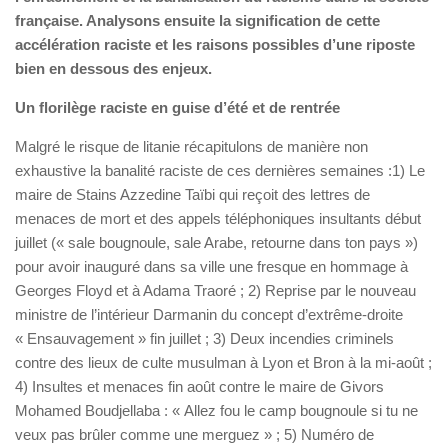
française. Analysons ensuite la signification de cette
accélération raciste et les raisons possibles d’une riposte
bien en dessous des enjeux.
Un florilège raciste en guise d’été et de rentrée
Malgré le risque de litanie récapitulons de manière non
exhaustive la banalité raciste de ces dernières semaines :1) Le
maire de Stains Azzedine Taïbi qui reçoit des lettres de
menaces de mort et des appels téléphoniques insultants début
juillet (« sale bougnoule, sale Arabe, retourne dans ton pays »)
pour avoir inauguré dans sa ville une fresque en hommage à
Georges Floyd et à Adama Traoré ; 2) Reprise par le nouveau
ministre de l’intérieur Darmanin du concept d’extrême-droite
« Ensauvagement » fin juillet ; 3) Deux incendies criminels
contre des lieux de culte musulman à Lyon et Bron à la mi-août ;
4) Insultes et menaces fin août contre le maire de Givors
Mohamed Boudjellaba : « Allez fou le camp bougnoule si tu ne
veux pas brûler comme une merguez » ; 5) Numéro de