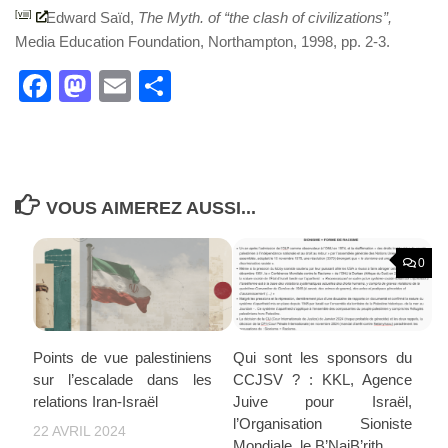
[viii]
Edward Saïd,
The Myth. of “the clash of civilizations”,
Media Education Foundation, Northampton, 1998, pp. 2-3.
Facebook
Mastodon
Email
Partager
VOUS AIMEREZ AUSSI...
0
Points de vue palestiniens
Qui sont les sponsors du
sur l’escalade dans les
CCJSV ? : KKL, Agence
relations Iran-Israël
Juive pour Israël,
l’Organisation Sioniste
22 AVRIL 2024
Mondiale, le B’NaiB’rith …