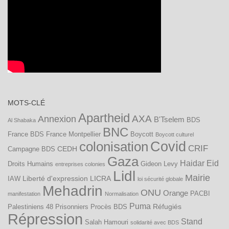
MOTS-CLÉ
Apartheid
AXA
Annexion
B'Tselem
BDS
Al Shabaka
BNC
France
BDS France Montpellier
Boycott
Boycott culturel
Covid
colonisation
CRIF
CEDH
Campagne BDS
Gaza
Haidar Eid
Droits Humains
Gideon Levy
entreprises colonies
Lidl
Mairie
Liberté d'expression
LICRA
IAW
loi sécurité globale
Mehadrin
ONU
Orange
PACBI
manifestation
Normalisation
Puma
Réfugiés
Palestiniens 48
Prisonniers
Procès BDS
Répression
Stand
Salah Hamouri
solidarité avec BDS