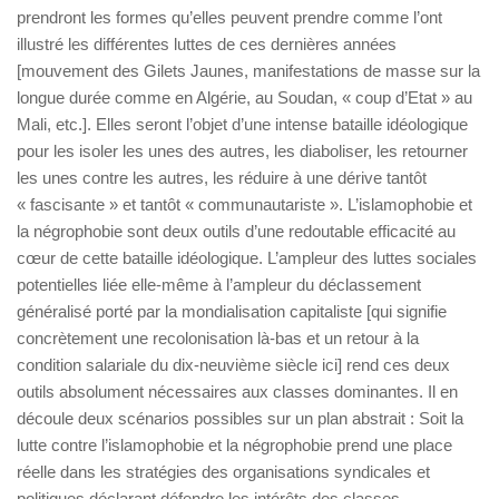
prendront les formes qu’elles peuvent prendre comme l’ont
illustré les différentes luttes de ces dernières années
[mouvement des Gilets Jaunes, manifestations de masse sur la
longue durée comme en Algérie, au Soudan, « coup d’Etat » au
Mali, etc.]. Elles seront l’objet d’une intense bataille idéologique
pour les isoler les unes des autres, les diaboliser, les retourner
les unes contre les autres, les réduire à une dérive tantôt
« fascisante » et tantôt « communautariste ». L’islamophobie et
la négrophobie sont deux outils d’une redoutable efficacité au
cœur de cette bataille idéologique. L’ampleur des luttes sociales
potentielles liée elle-même à l’ampleur du déclassement
généralisé porté par la mondialisation capitaliste [qui signifie
concrètement une recolonisation là-bas et un retour à la
condition salariale du dix-neuvième siècle ici] rend ces deux
outils absolument nécessaires aux classes dominantes. Il en
découle deux scénarios possibles sur un plan abstrait : Soit la
lutte contre l’islamophobie et la négrophobie prend une place
réelle dans les stratégies des organisations syndicales et
politiques déclarant défendre les intérêts des classes