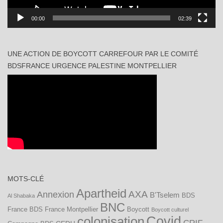
00:00
02:39
UNE ACTION DE BOYCOTT CARREFOUR PAR LE COMITÉ
BDSFRANCE URGENCE PALESTINE MONTPELLIER
MOTS-CLÉ
Apartheid
AXA
Annexion
B'Tselem
BDS
Al Shabaka
BNC
France
BDS France Montpellier
Boycott
Boycott culturel
Covid
colonisation