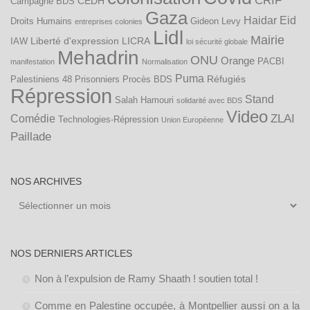
CRIF
CEDH
Campagne BDS
Gaza
Haidar Eid
Droits Humains
Gideon Levy
entreprises colonies
Lidl
Mairie
Liberté d'expression
LICRA
IAW
loi sécurité globale
Mehadrin
ONU
Orange
PACBI
manifestation
Normalisation
Puma
Réfugiés
Palestiniens 48
Prisonniers
Procès BDS
Répression
Stand
Salah Hamouri
solidarité avec BDS
Video
ZLAI
Comédie
Technologies-Répression
Union Européenne
Paillade
NOS ARCHIVES
Nos
archives
NOS DERNIERS ARTICLES
Non à l’expulsion de Ramy Shaath ! soutien total !
Comme en Palestine occupée, à Montpellier aussi on a la