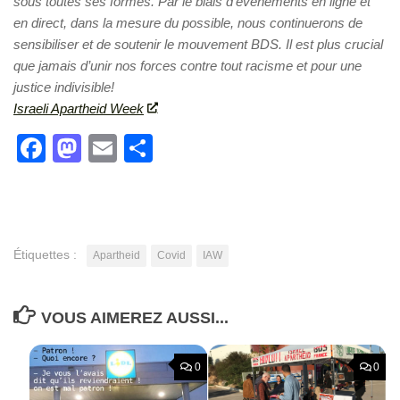
sous toutes ses formes. Par le biais d’événements en ligne et
en direct, dans la mesure du possible, nous continuerons de
sensibiliser et de soutenir le mouvement BDS. Il est plus crucial
que jamais d’unir nos forces contre tout racisme et pour une
justice indivisible!
Israeli Apartheid Week
Facebook
Mastodon
Email
Partager
Étiquettes :
Apartheid
Covid
IAW
VOUS AIMEREZ AUSSI...
0
0